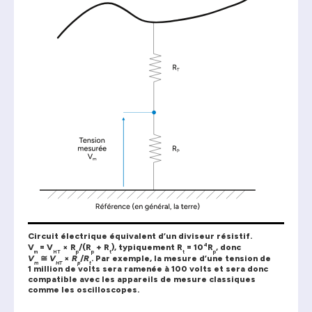
Circuit électrique équivalent d’un diviseur résistif.
4
V
= V
× R
/(R
+ R
), typiquement R
= 10
R
, donc
m
HT
p
p
t
t
p
≅
V
V
×
R
/
R
. Par exemple, la mesure d’une tension de
m
HT
p
t
1 million de volts sera ramenée à 100 volts et sera donc
compatible avec les appareils de mesure classiques
comme les oscilloscopes.