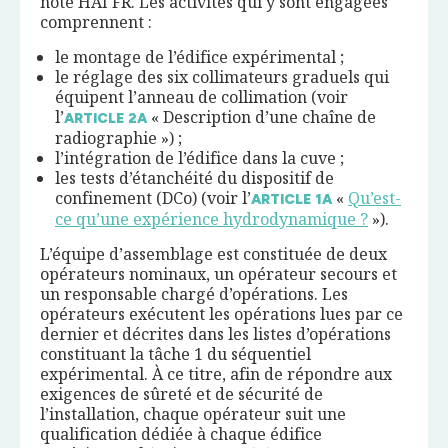
noté HAI FR. Les activités qui y sont engagées
comprennent :
le montage de l’édifice expérimental ;
le réglage des six collimateurs graduels qui
équipent l’anneau de collimation (voir
l’
« Description d’une chaîne de
ARTICLE
2
A
radiographie ») ;
l’intégration de l’édifice dans la cuve ;
les tests d’étanchéité du dispositif de
confinement (DCo) (voir l’
«
Qu’est-
ARTICLE
1
A
ce qu’une expérience hydrodynamique ?
»).
L’équipe d’assemblage est constituée de deux
opérateurs nominaux, un opérateur secours et
un responsable chargé d’opérations. Les
opérateurs exécutent les opérations lues par ce
dernier et décrites dans les listes d’opérations
constituant la tâche 1 du séquentiel
expérimental. À ce titre, afin de répondre aux
exigences de sûreté et de sécurité de
l’installation, chaque opérateur suit une
qualification dédiée à chaque édifice