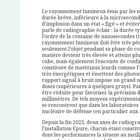
Le rayonnement lumineux émis par les m
durée brève, inférieure à la microsecond
d’implosion dans un état « figé » et évite
parle de radiographie éclair : la durée 
l’ordre de la centaine de nanosecondes (m
rayonnement lumineux doit être très pén
seulement l’objet pendant sa phase de com
matière devient très élevée et atteint p
cube, mais également l’enceinte de confi
constituée de matériaux lourds comme l’
très énergétiques et émettent des photon
rapport signal à bruit impose un grand 
doses (supérieures à quelques grays). Par
être réduite pour favoriser la précision d
millimètres. De tels moyens expérimentau
se rencontrent que dans les laboratoires
nucléaire de défense (en particulier aux É
Depuis la fin 2023, deux axes de radiogra
l’installation Epure, chacun étant const
dont les performances la situent au meil