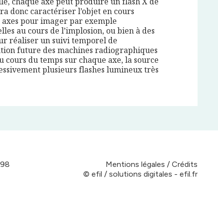
lle, chaque axe peut produire un flash X de
a donc caractériser l’objet en cours
is axes pour imager par exemple
lles au cours de l’implosion, ou bien à des
ur réaliser un suivi temporel de
ution future des machines radiographiques
u cours du temps sur chaque axe, la source
essivement plusieurs flashes lumineux très
 98
Mentions légales / Crédits
© efil / solutions digitales - efil.fr