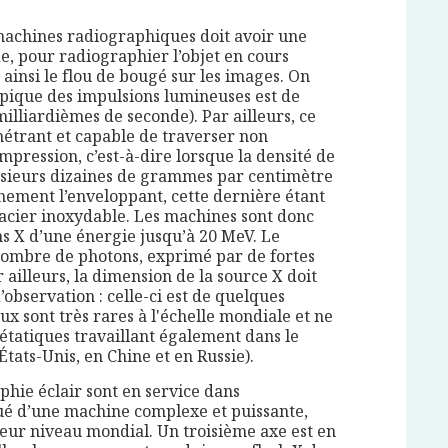
achines radiographiques doit avoir une
e, pour radiographier l’objet en cours
r ainsi le flou de bougé sur les images. On
typique des impulsions lumineuses est de
illiardièmes de seconde). Par ailleurs, ce
étrant et capable de traverser non
pression, c’est-à-dire lorsque la densité de
lusieurs dizaines de grammes par centimètre
nement l’enveloppant, cette dernière étant
acier inoxydable. Les machines sont donc
s X d’une énergie jusqu’à 20 MeV. Le
nombre de photons, exprimé par de fortes
 ailleurs, la dimension de la source X doit
’observation : celle-ci est de quelques
x sont très rares à l'échelle mondiale et ne
 étatiques travaillant également dans le
tats-Unis, en Chine et en Russie).
phie éclair sont en service dans
itué d’une machine complexe et puissante,
leur niveau mondial. Un troisième axe est en