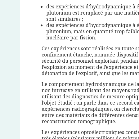
des expériences d’hydrodynamique à éche
plutonium est remplacé par une matière
sont similaires ;
des expériences d’hydrodynamique à éch
plutonium, mais en quantité trop faib
nucléaire par fission.
Ces expériences sont réalisées en toute 
confinement étanche, nommée dispositif 
sécurité du personnel exploitant pendant
l’explosion au moment de l’expérience et 
détonation de l’explosif, ainsi que les ma
Le comportement hydrodynamique de la m
non intrusive en utilisant des moyens ra
utilisant des diagnostics de mesure optiq
l’objet étudié ; on parle dans ce second 
expériences radiographiques, on cherche
entre des matériaux de différentes densit
reconstruction tomographique.
Les expériences optoélectroniques consi
très élevées (plusieurs milliers de mètres