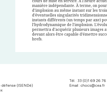
cours de mise en service. À l’heure actue
manière indépendante. À terme, on pourr
d’implosion au même instant sur les tro
d’éventuelles singularités tridimensionne
instants différents (un temps par axe) po
l’hydrodynamique de l’implosion. L’évol
permettra d’acquérir plusieurs images a
devant alors être capable d’émettre succ
brefs.
Tél. : 33 (0)1 69 26 76
de défense (ISENDé)
Email : chocs@cea.fr
ex